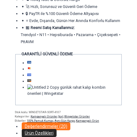
🚀 Hızlı, Sorunsuz ve Güvenli Geri Ödeme
🔒 PayTR ile %100 Güvenli Ödeme Altyapısı
⭐ Evde, Dışarıda, Günün Her Anında Konforlu Kullanım
🏪
Resmi Satış Kanallarımız:
Trendyol • N11 • Hepsiburada • Pazarama • Çiçeksepeti •
PttAVM
GARANTİLİ GÜVENLİ ÖDEME
Stok kodu:
WİNGETSTAR-SORT-4107
Kategoriler:
Kampanyalı Ürünler
,
Şort
,
Wingetstar Ürünler
Etiketler:
100% Pamuk Kumaş
,
Aynı Gün Kargo
,
Kampanyalı Ürün
Değerlendirmeler (20)
Ürün Özellikleri