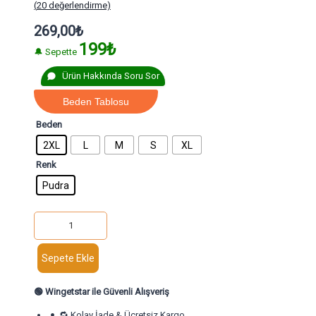
(
20
değerlendirme)
269,00
₺
199₺
🔔 Sepette
Ürün Hakkında Soru Sor
Beden Tablosu
Beden
2XL
L
M
S
XL
Renk
Pudra
Sepete Ekle
🟢
Wingetstar ile Güvenli Alışveriş
🔁 Kolay İade & Ücretsiz Kargo