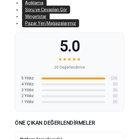
Açıklama
Soru ve Cevapları Gör
Wingetstar
Pazar Yeri Mağazalarımız
5.0
★
★
★
★
★
20 Değerlendirme
5 Yıldız
(20)
4 Yıldız
(0)
3 Yıldız
(0)
2 Yıldız
(0)
1 Yıldız
(0)
ÖNE ÇIKAN DEĞERLENDIRMELER