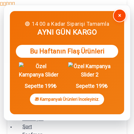
🚚 Aynı Gün Kargo
Wingetstar Alışveriş Rehberi
S.S.S
×
İletişim
Hakkımızda
🟢 14 00 a Kadar Siparişi Tamamla
AYNI GÜN KARGO
Bu Haftanın Flaş Ürünleri
🔑 Giriş Yap
🤍favorilerim
Sepette 199₺
Sepette 199₺
Sepetim
0
🎁 Kampanyalı Ürünleri İnceleyiniz.
Sepetinizde ürün bulunmuyor.
Anasayfa
Şort