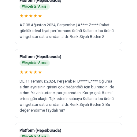
Platform (Hepsiburada)
Wingetstar Alıcısı
★
★
★
★
★
AZ 08 Ağustos 2024, Perşembe | A**** Z**** Rahat
günlük ideal fiyat performans ürünü Kullanıcı bu ürünü
wingetstar satıcısından aldı. Renk Siyah Beden S
Platform (Hepsiburada)
Wingetstar Alıcısı
★
★
★
★
★
DE 11 Temmuz 2024, Perşembe | D**** E**** Oğluma
aldım aynısının grisini çok beğendiği için bu rengini de
aldım. Yazın kurtarıcı parçalarından. Kargo çok özenli
ertesi gün ulaştı. Tşk ederiz satıcıya Kullanıcı bu ürünü
wingetstar satıcısından aldı. Renk Siyah Beden S Bu
değerlendirme faydalı mı?
Platform (Hepsiburada)
Wingetstar Alıcısı