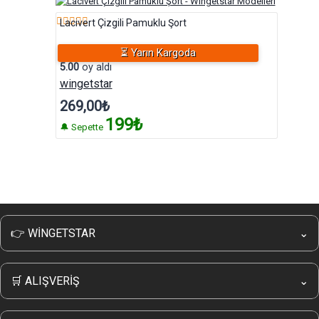
Lacivert Çizgili Pamuklu Şort
5 üzerinden
⏳ Yarın Kargoda
5.00
oy aldı
wingetstar
269,00
₺
199₺
🔔 Sepette
👉 WİNGETSTAR
⌄
Hakkımızda
İletişim
🛒 ALIŞVERİŞ
⌄
Wingetstar Sipariş Takip
Kampanyalı Ürünler
Sıkça Sorulan Sorular