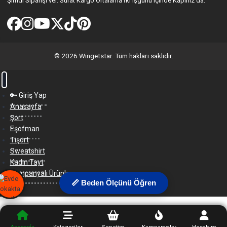
Şimdi Siparişi ver. Sürat Kargo Ortalama İki işgünü içinde Kapınız da.
© 2026 Wingetstar. Tüm hakları saklıdır.
🔑 Giriş Yap
Anasayfa
Şort
Eşofman
Tişört
Sweatshirt
Kadın Tayt
Kampanyalı Ürünler
📏 Beden Ölçünü Öğren