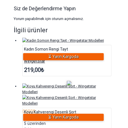
Siz de Değerlendirme Yapın
Yorum yapabilmek için
oturum açmalısınız
.
İlgili ürünler
Kadın Somon Rengi Tayt
⏳ Yarın Kargoda
wingetstar
219,00
₺
Koyu Kahverengi Desenli Şort
⏳ Yarın Kargoda
5 üzerinden