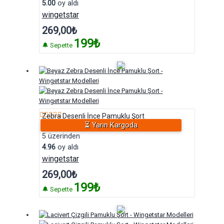
5.00
oy aldı
wingetstar
269,00
₺
199₺
🔔 Sepette
Zebra Desenli İnce Pamuklu Şort
⏳ Yarın Kargoda
5 üzerinden
4.96
oy aldı
wingetstar
269,00
₺
199₺
🔔 Sepette