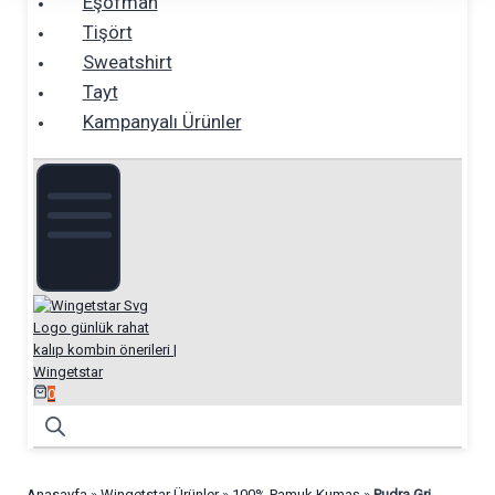
Eşofman
Tişört
Sweatshirt
Tayt
Kampanyalı Ürünler
0
Anasayfa
»
Wingetstar Ürünler
»
100% Pamuk Kumaş
»
Pudra Gri