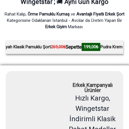
Wingetstar ;
🚚
Aynı Gün Kargo
Rahat Kalıp,
Örme Pamuklu Kumaş
ve
Avantajlı Fiyatlı Erkek Şort
Kategorisine Odaklanan İstanbul - Avcılar da Üretim Yapan Bir
Erkek Giyim
Markası.
Sepette
sik Pamuklu Şort
269,00₺
199,00₺
Pudra Krem Pamuklu Şort
Erkek Kampanyalı
Ürünler
Hızlı Kargo,
Wingetstar
İndirimli Klasik