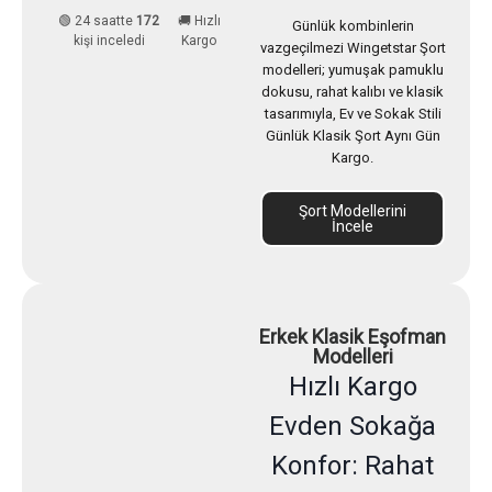
🟢 24 saatte
172
🚚 Hızlı
Günlük kombinlerin
kişi inceledi
Kargo
vazgeçilmezi Wingetstar Şort
modelleri; yumuşak pamuklu
dokusu, rahat kalıbı ve klasik
tasarımıyla, Ev ve Sokak Stili
Günlük Klasik Şort Aynı Gün
Kargo.
Şort Modellerini
İncele
Erkek Klasik Eşofman
Modelleri
Hızlı Kargo
Evden Sokağa
Konfor: Rahat