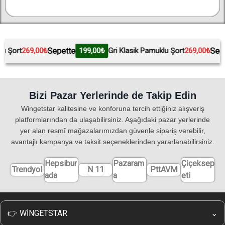
Sepette
Sepette
69,00₺
199,00₺
Gri Klasik Pamuklu Şort
269,00₺
199
Bizi Pazar Yerlerinde de Takip Edin
Wingetstar kalitesine ve konforuna tercih ettiğiniz alışveriş
platformlarından da ulaşabilirsiniz. Aşağıdaki pazar yerlerinde
yer alan resmî mağazalarımızdan güvenle sipariş verebilir,
avantajlı kampanya ve taksit seçeneklerinden yararlanabilirsiniz.
Hepsibur
Pazaram
Çiçeksep
Trendyol
N 11
PttAVM
ada
a
eti
👉 WİNGETSTAR
⌄