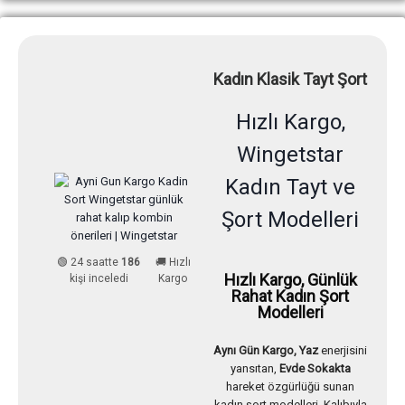
Kadın Klasik Tayt Şort
Hızlı Kargo,
Wingetstar
Kadın Tayt ve
Şort Modelleri
🟢 24 saatte
186
🚚 Hızlı
Hızlı Kargo, Günlük
kişi inceledi
Kargo
Rahat Kadın Şort
Modelleri
Aynı Gün Kargo, Yaz
enerjisini
yansıtan,
Evde Sokakta
hareket özgürlüğü sunan
kadın şort modelleri. Kalıbıyla