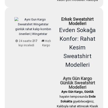
rahat ettirecek, hafif ve şık
tasarımlar
Wingetstar Klasik
ve Şık Pamuklu Modeller.
Erkek Sweatshirt
Modelleri
Kadın
Evden Sokağa
Modellerini
İncele
Konfor: Rahat
🟢 24 saatte
217
🚚 Hızlı
kişi inceledi
Kargo
Kesim
Sweatshirt
Modelleri
Aynı Gün Kargo
Günlük Sweatshirt
Modelleri
Aynı Gün Kargo, Günlük
hayatın temposunda
Evde
Sokakta
giyebileceğiniz,
Kalıbıyla rahat ettirecek Klasik