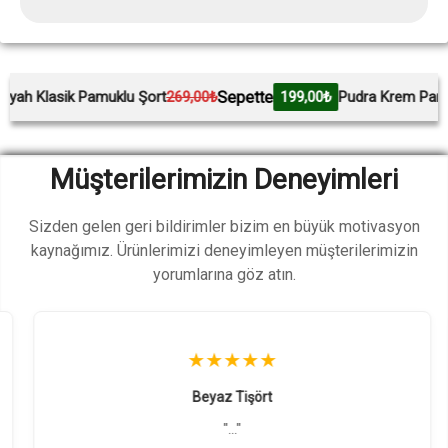
kapüşonlu sweatshirt
modelleri.
Wingetstar
Sweatshirt Modelleri
Sweatshirt
Sepette
k Pamuklu Şort
269,00₺
199,00₺
Pudra Krem Pamuklu Şort
2
Modellerini
İncele
Müşterilerimizin Deneyimleri
Sizden gelen geri bildirimler bizim en büyük motivasyon
kaynağımız. Ürünlerimizi deneyimleyen müşterilerimizin
yorumlarına göz atın.
★★★★★
Beyaz Tişört
"..."