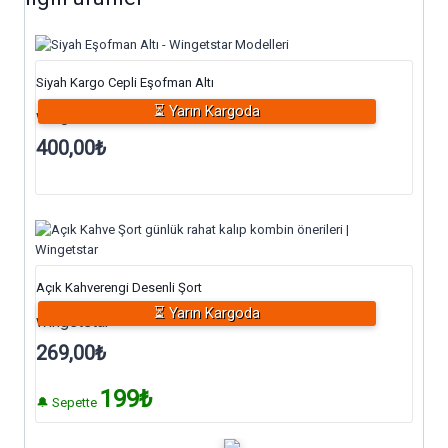
Siyah Kargo Cepli Eşofman Altı
⏳ Yarın Kargoda
wingetstar
400,00
₺
Açık Kahverengi Desenli Şort
⏳ Yarın Kargoda
wingetstar
269,00
₺
199₺
🔔 Sepette