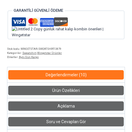
GARANTİLİ GÜVENLİ ÖDEME
Stok kodu:
WİNGETSTAR-SWEATSHİRT-3879
Kategoriler:
Sweatshirt
,
Wingetstar Ürünler
Etiketler:
Aynı Gün Kargo
Değerlendirmeler (10)
Ürün Özellikleri
Açıklama
Soru ve Cevapları Gör