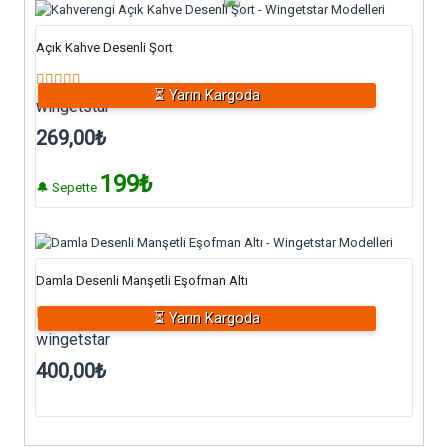
Açık Kahve Desenli Şort
⏳ Yarın Kargoda
5 üzerinden
wingetstar
5.00
oy aldı
269,00
₺
199₺
🔔 Sepette
Damla Desenli Manşetli Eşofman Altı
⏳ Yarın Kargoda
5 üzerinden
wingetstar
5.00
oy aldı
400,00
₺