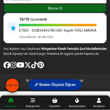
Abone Ol
10/10
Güvenilirlik
ETBİS : 3558344357861681 Kayıtlı YERLİ MARKA
Güncellendi: 06-08-2026
Yaz Aylarını Vaz Geçilmezi
Wingetstar Klasik Pamuklu Şort Modellerinden
Şimdi Siparişi ver. Sürat Kargo Ortalama İki işgünü içinde Kapınız da.
© 2026 Wingetstar. Tüm hakları saklıdır.
📏 Beden Ölçünü Öğren
Anasayfa
Kategoriler
Sepetim
Kampanyalar
Hesabım