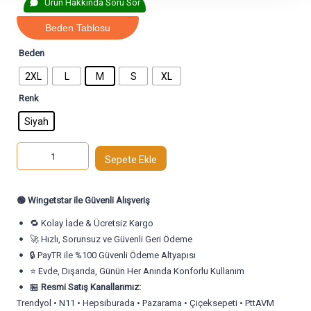
Ürün Hakkında Soru Sor
5.00
puan aldı
Beden Tablosu
Beden
2XL
L
M
S
XL
Renk
Siyah
Sepete Ekle
🟢
Wingetstar ile Güvenli Alışveriş
🔁 Kolay İade & Ücretsiz Kargo
🚀 Hızlı, Sorunsuz ve Güvenli Geri Ödeme
🔒 PayTR ile %100 Güvenli Ödeme Altyapısı
⭐ Evde, Dışarıda, Günün Her Anında Konforlu Kullanım
🏪
Resmi Satış Kanallarımız:
Trendyol • N11 • Hepsiburada • Pazarama • Çiçeksepeti • PttAVM