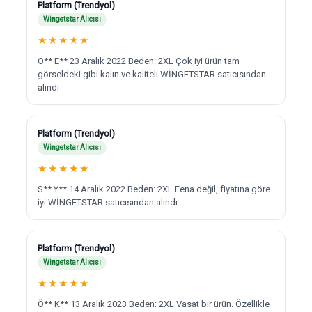
Platform (Trendyol)
Wingetstar Alıcısı
★
★
★
★
★
O** E** 23 Aralık 2022 Beden: 2XL Çok iyi ürün tam
görseldeki gibi kalın ve kaliteli WİNGETSTAR satıcısından
alındı
Platform (Trendyol)
Wingetstar Alıcısı
★
★
★
★
★
S** Y** 14 Aralık 2022 Beden: 2XL Fena değil, fiyatına göre
iyi WİNGETSTAR satıcısından alındı
Platform (Trendyol)
Wingetstar Alıcısı
★
★
★
★
★
Ö** K** 13 Aralık 2023 Beden: 2XL Vasat bir ürün. Özellikle