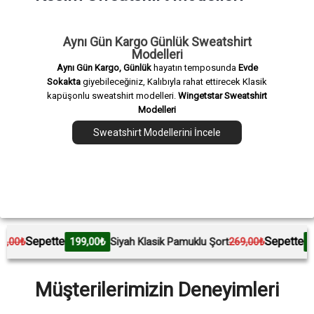
Aynı Gün Kargo Günlük Sweatshirt
Modelleri
Aynı Gün Kargo, Günlük
hayatın temposunda
Evde
Sokakta
giyebileceğiniz, Kalıbıyla rahat ettirecek Klasik
kapüşonlu sweatshirt modelleri.
Wingetstar Sweatshirt
Modelleri
Sweatshirt Modellerini İncele
epette
Sepette
199,00₺
Siyah Klasik Pamuklu Şort
269,00₺
199,00₺
Müşterilerimizin Deneyimleri