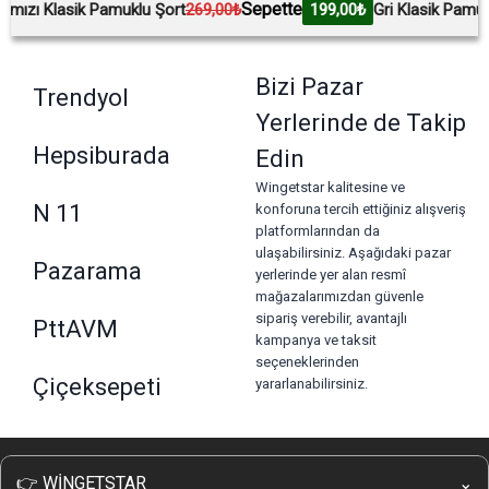
Sepette
 Klasik Pamuklu Şort
269,00₺
199,00₺
Gri Klasik Pamuklu Şor
Bizi Pazar
Trendyol
Yerlerinde de Takip
Hepsiburada
Edin
Wingetstar kalitesine ve
N 11
konforuna tercih ettiğiniz alışveriş
platformlarından da
ulaşabilirsiniz. Aşağıdaki pazar
Pazarama
yerlerinde yer alan resmî
mağazalarımızdan güvenle
sipariş verebilir, avantajlı
PttAVM
kampanya ve taksit
seçeneklerinden
Çiçeksepeti
yararlanabilirsiniz.
👉 WİNGETSTAR
⌄