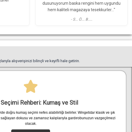
"03/08/2026 beğendim"
hem uygundu
kkurler…"
- A*** G***
yla alışverişinizi bilinçli ve keyifli hale getirin.
 Seçimi Rehberi: Kumaş ve Stil
erde doğru kumaş seçimi nefes alabilirliği belirler. Wingetstar klasik ve şık
 sağlayan dokusu ve zamansız kalıplarıyla gardırobunuzun vazgeçilmezi
olacak.