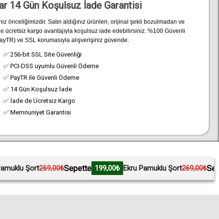
ar 14 Gün Koşulsuz İade Garantisi
z önceliğimizdir. Satın aldığınız ürünleri, orijinal şekli bozulmadan ve
e ücretsiz kargo avantajıyla koşulsuz iade edebilirsiniz. %100 Güvenli
yTR) ve SSL korumasıyla alışverişiniz güvende.
✅ 256-bit SSL Site Güvenliği
✅ PCI-DSS uyumlu Güvenli Ödeme
✅ PayTR ile Güvenli Ödeme
✅ 14 Gün Koşulsuz İade
✅ İade de Ücretsiz Kargo
✅ Memnuniyet Garantisi
Sepette
Sepette
9,00₺
199,00₺
Ekru Pamuklu Şort
269,00₺
199,00₺