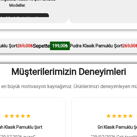
Modeller.
dın Modellerini İncele
pette
Sepette
199,00₺
Pudra Klasik Pamuklu Şort
269,00₺
199,00₺
Müşterilerimizin Deneyimleri
m en büyük motivasyon kaynağımız. Ürünlerimizi deneyimleyen müş
★★★★★
★★★★★
Bordo Tişört
"05/07/2026 tisortun penyesi 
i Klasik Pamuklu Şort
daha kaliteli cikti yenide