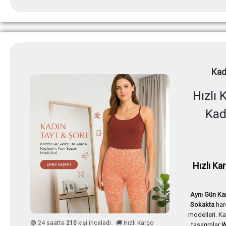
Kad
Hızlı 
Kad
Hızlı Ka
Aynı Gün Ka
Sokakta
har
modelleri. Kal
🟢 24 saatte
210
kişi inceledi
🚚 Hızlı Kargo
tasarımlar
W