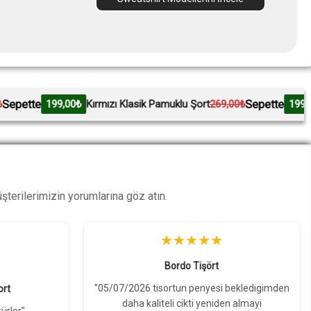
Sepette
Kırmızı Klasik Pamuklu Şort
269,00₺
199,00₺
Mavi Pamuklu Ş
terilerimizin yorumlarına göz atın.
★★★★
bekledigimden
Gri Klasik Pamuklu Şort
n almayi