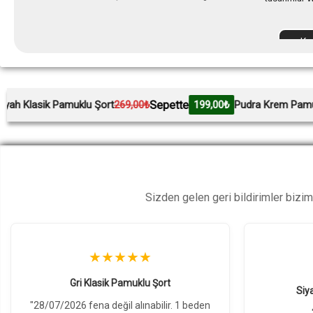
Ka
Sepette
Se
u Şort
269,00₺
199,00₺
Pudra Krem Pamuklu Şort
269,00₺
Sizden gelen geri bildirimler bizi
★★★★★
Siyah Klasik Pamuklu Şort
Gr