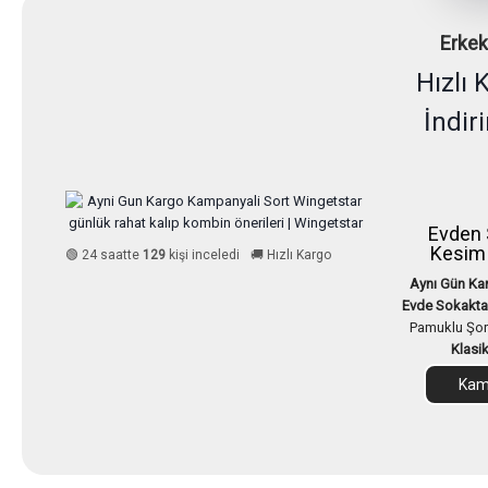
Erkek
Hızlı 
İndir
Evden 
Kesim 
🟢 24 saatte
129
kişi inceledi
🚚 Hızlı Kargo
Aynı Gün Ka
Evde Sokakta
Pamuklu Şor
Klasi
Kamp