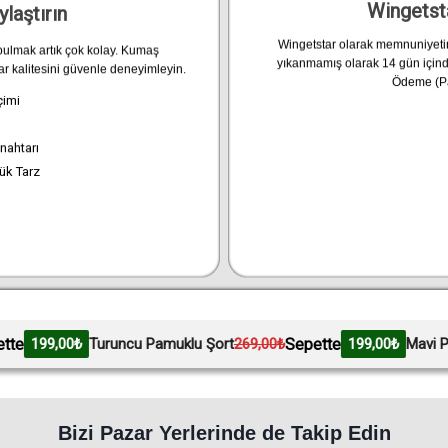
Wingetst
ylaştırın
Wingetstar olarak memnuniyetini
 bulmak artık çok kolay. Kumaş
yıkanmamış olarak 14 gün içind
ar kalitesini güvenle deneyimleyin.
Ödeme (Pa
çimi
nahtarı
ük Tarz
Sepette
uruncu Pamuklu Şort
269,00₺
199,00₺
Mavi Pamuklu Şort
26
Bizi Pazar Yerlerinde de Takip Edin