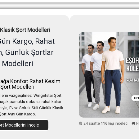
Klasik Şort Modelleri
Gün Kargo, Rahat
, Günlük Şortlar
Modelleri
ağa Konfor: Rahat Kesim
Şort Modelleri
erin vazgeçilmezi Wingetstar Şort
uşak pamuklu dokusu, rahat kalıbı
mıyla, Ev ve Sokak Stili Günlük Klasik
Şort Aynı Gün Kargo.
🟢 24 saatte
116
kişi inceledi
🚚 H
rt Modellerini İncele