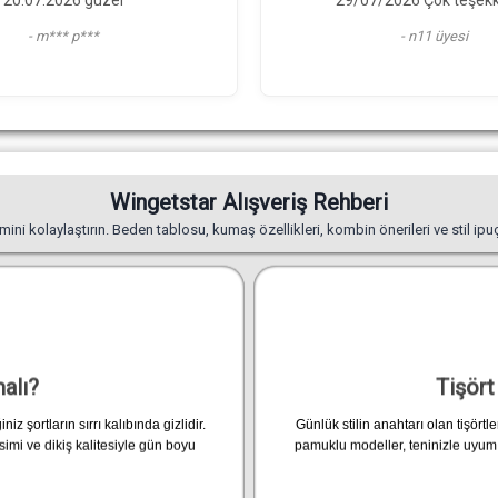
7/2026 Çok teşekkürler"
dusunuyorum baska rengini 
- n11 üyesi
hem kaliteli magazaya tese
- S... Ö.... B.....
Wingetstar Alışveriş Rehberi
i kolaylaştırın. Beden tablosu, kumaş özellikleri, kombin önerileri ve stil ipuçları
malı?
Tişört
şortların sırrı kalıbında gizlidir.
Günlük stilin anahtarı olan tişörtl
imi ve dikiş kalitesiyle gün boyu
pamuklu modeller, teninizle uyum