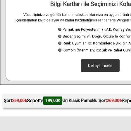
Bilgi Kartları ile Seçiminizi Kola
Vücut tipinize ve günlük kullanım alışkanlıklarınıza en uygun ürünü
içeriklerinden kalıp detaylarına kadar hazırladığımız rehberlerle Wingetst
🟢 Pamuk mu Polyester mi? 🌿🧵 Kumaş Se
🟢 Beden Seçimi 📏: Doğru Ölçülerle Konfor
🟢 Renk Uyumları 🎨: Kombinlerde Şıklığın A
🟢 Kombin Önerimiz 👕🩳: Şık ve Rahat Günl
Detaylı İncele
epette
Sepette
199,00₺
Gri Klasik Pamuklu Şort
269,00₺
199,00₺
T