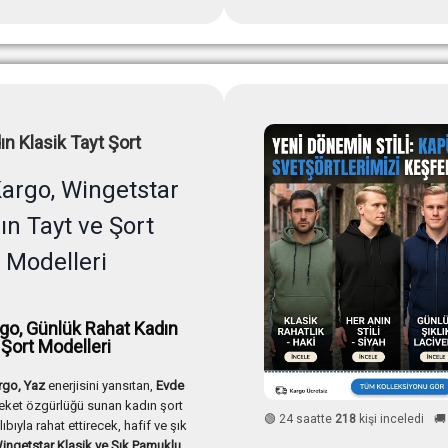
ın Klasik Tayt Şort
Kargo, Wingetstar
ın Tayt ve Şort
Modelleri
rgo, Günlük Rahat Kadın
Şort Modelleri
rgo, Yaz
enerjisini yansıtan,
Evde
eket özgürlüğü sunan kadın şort
🟢 24 saatte
218
kişi inceledi
🚚
ıbıyla rahat ettirecek, hafif ve şık
ingetstar Klasik ve Şık Pamuklu