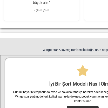
"20.07.2026 guzel"
"29/0
- m*** p***
Wingetstar Alışveriş Rehberi ile doğru ürün seçimin
İyi Bir Şort Modeli Nasıl Ol
Günlük hayatın temposunda evde ve sokakta rahatça hareket edebileceğiniz 
Wingetstar şort modelleri; kaliteli pamuklu dokusu, potluk yapmayan kes
konfor sunar.