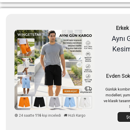
Erkek 
Aynı 
Kesim
Evden Sok
Günlük kombinl
modelleri; yum
ve klasik tasarı
🟢 24 saatte
116
kişi inceledi
🚚 Hızlı Kargo
Şo