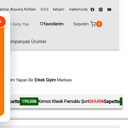
tstar Alışveriş Rehberi
S.S.S
İletişim
Hakkımızda
×
Sepetim
🔑 Giriş Yap
🤍favorilerim
0
Kampanyalı Ürünler
da Üretim Yapan Bir
Erkek Giyim
Markası.
Sepette
₺
Kırmızı Klasik Pamuklu Şort
269,00₺
199,00₺
Mavi Pamuklu