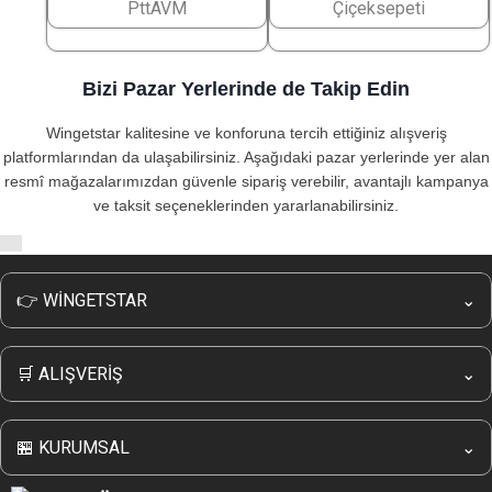
PttAVM
Çiçeksepeti
Bizi Pazar Yerlerinde de Takip Edin
Wingetstar kalitesine ve konforuna tercih ettiğiniz alışveriş
platformlarından da ulaşabilirsiniz. Aşağıdaki pazar yerlerinde yer alan
resmî mağazalarımızdan güvenle sipariş verebilir, avantajlı kampanya
ve taksit seçeneklerinden yararlanabilirsiniz.
👉 WİNGETSTAR
⌄
Hakkımızda
İletişim
🛒 ALIŞVERİŞ
⌄
Wingetstar Sipariş Takip
Kampanyalı Ürünler
Sıkça Sorulan Sorular
İade & Değişim
🏪 KURUMSAL
⌄
Banka Bilgilerimiz
Alışveriş Rehberi
Wingetstar Güvenli Online Alışveriş