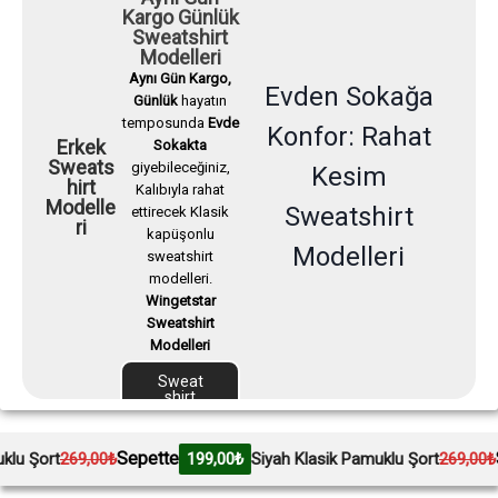
Kargo Günlük
Sweatshirt
Modelleri
Aynı Gün Kargo,
Evden Sokağa
Günlük
hayatın
temposunda
Evde
Konfor: Rahat
Erkek
Sokakta
Sweats
giyebileceğiniz,
Kesim
hirt
Kalıbıyla rahat
Modelle
Sweatshirt
ettirecek Klasik
ri
kapüşonlu
Modelleri
sweatshirt
modelleri.
Wingetstar
Sweatshirt
Modelleri
Sweat
shirt
Modell
erini
İncele
Sepette
Sepette
,00₺
199,00₺
Siyah Klasik Pamuklu Şort
269,00₺
19