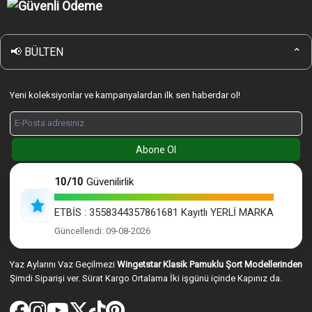
Sipariş Nasıl Verilir
KVK Gizlilik ve Güvenlik Politikası
Giriş Yap
Çerez Politikası
Wingetstar Mesafeli Satış Sözleşmesi
📢 BÜLTEN
⌄
İptal & iade Koşulları
Yeni koleksiyonlar ve kampanyalardan ilk sen haberdar ol!
Abone Ol
10/10
Güvenilirlik
ETBİS : 3558344357861681 Kayıtlı YERLİ MARKA
Güncellendi: 09-08-2026
Yaz Aylarını Vaz Geçilmezi
Wingetstar Klasik Pamuklu Şort Modellerinden
Şimdi Siparişi ver. Sürat Kargo Ortalama İki işgünü içinde Kapınız da.