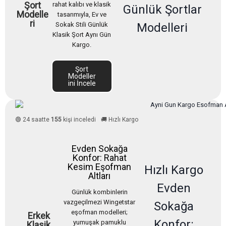
Şort
rahat kalıbı ve klasik
Günlük Şortlar
Modelle
tasarımıyla, Ev ve
ri
Modelleri
Sokak Stili Günlük
Klasik Şort Aynı Gün
Kargo.
Şort
Modeller
ini İncele
🟢 24 saatte
155
kişi inceledi
🚚 Hızlı Kargo
Evden Sokağa
Konfor: Rahat
Kesim Eşofman
Hızlı Kargo
Altları
Evden
Günlük kombinlerin
vazgeçilmezi Wingetstar
Sokağa
eşofman modelleri;
Erkek
Konfor:
yumuşak pamuklu
Klasik