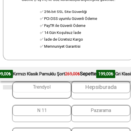
✅ 256-bit SSL Site Güvenliği
✅ PCI-DSS uyumlu Güvenli Ödeme
✅ PayTR ile Güvenli Ödeme
✅ 14 Gün Koşulsuz İade
✅ İade de Ücretsiz Kargo
✅ Memnuniyet Garantisi
Sepette
rmızı Klasik Pamuklu Şort
269,00₺
199,00₺
Gri Klasik Pamukl
Hepsiburada
Trendyol
N 11
Pazarama