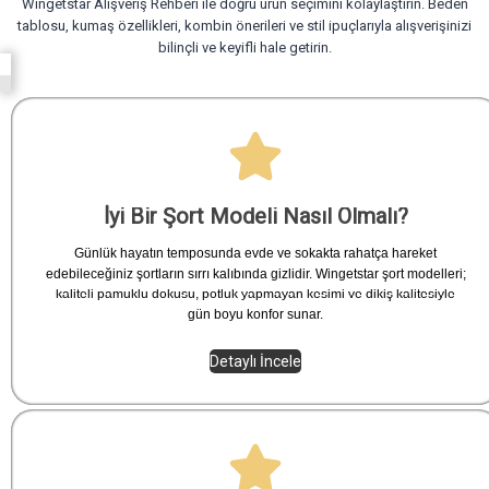
Wingetstar Alışveriş Rehberi ile doğru ürün seçimini kolaylaştırın. Beden
tablosu, kumaş özellikleri, kombin önerileri ve stil ipuçlarıyla alışverişinizi
bilinçli ve keyifli hale getirin.
İyi Bir Şort Modeli Nasıl Olmalı?
Günlük hayatın temposunda evde ve sokakta rahatça hareket
edebileceğiniz şortların sırrı kalıbında gizlidir. Wingetstar şort modelleri;
kaliteli pamuklu dokusu, potluk yapmayan kesimi ve dikiş kalitesiyle
gün boyu konfor sunar.
Detaylı İncele