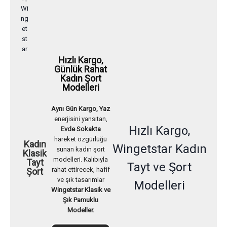
Hızlı Kargo,
Günlük Rahat
Kadın Şort
Modelleri
Aynı Gün Kargo, Yaz
enerjisini yansıtan,
Hızlı Kargo,
Evde Sokakta
hareket özgürlüğü
Kadın
Wingetstar Kadın
sunan kadın şort
Klasik
modelleri. Kalıbıyla
Tayt
Tayt ve Şort
rahat ettirecek, hafif
Şort
ve şık tasarımlar
Modelleri
Wingetstar Klasik ve
Şık Pamuklu
Modeller.