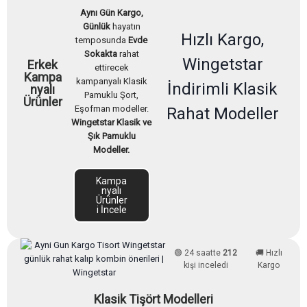
Aynı Gün Kargo,
Günlük
hayatın
Hızlı Kargo,
temposunda
Evde
Sokakta
rahat
Wingetstar
Erkek
ettirecek
Kampa
kampanyalı Klasik
İndirimli Klasik
nyalı
Pamuklu Şort,
Ürünler
Eşofman modeller.
Rahat Modeller
Wingetstar Klasik ve
Şık Pamuklu
Modeller.
Kampa
nyalı
Ürünler
i İncele
🟢 24 saatte
212
🚚 Hızlı
kişi inceledi
Kargo
Klasik Tişört Modelleri