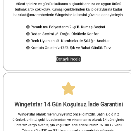
Vücut tipinize ve günlük kullanım alışkanlıklarınıza en uygun ürünü
bulmak artık çok kolay. Kumaş içeriklerinden kalıp detaylarına kadar
hazırladığımız rehberlerle Wingetstar kalitesini güvenle deneyimleyin.
🟢 Pamuk mu Polyester mi? 🌿🧵 Kumaş Seçimi
🟢 Beden Seçimi 📏: Doğru Ölçülerle Konfor
🟢 Renk Uyumları 🎨: Kombinlerde Şıklığın Anahtarı
🟢 Kombin Önerimiz 👕🩳: Şık ve Rahat Günlük Tarz
Detaylı İncele
Wingetstar 14 Gün Koşulsuz İade Garantisi
Wingetstar olarak memnuniyetiniz önceliğimizdir. Satın aldığınız
ürünleri, orijinal şekli bozulmadan ve yıkanmamış olarak 14 gün içinde
ücretsiz kargo avantajıyla koşulsuz iade edebilirsiniz. %100 Güvenli
Ödeme (PayTR) ve SSL korumasıyla alışverişiniz güvende.