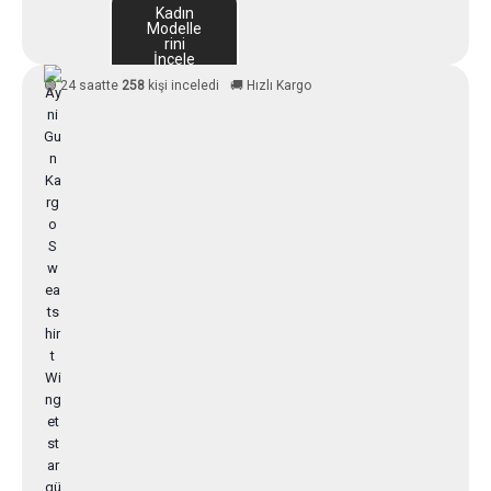
Kadın
Modelle
rini
İncele
🟢 24 saatte
258
kişi inceledi
🚚 Hızlı Kargo