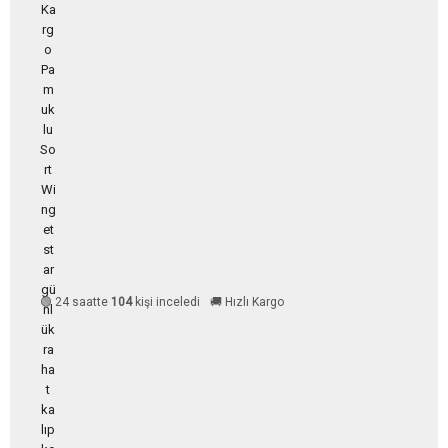
🟢 24 saatte
104
kişi inceledi
🚚 Hızlı Kargo