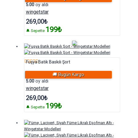
5.00
oy aldı
wingetstar
269,00
₺
199₺
🔔 Sepette
Fuşya Batik Baskılı Şort
5 üzerinden
🚚 Bugün Kargo
5.00
oy aldı
wingetstar
269,00
₺
199₺
🔔 Sepette