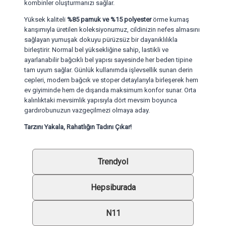
kombinler oluşturmanızı sağlar.
Yüksek kaliteli
%85 pamuk ve %15 polyester
örme kumaş
karışımıyla üretilen koleksiyonumuz, cildinizin nefes almasını
sağlayan yumuşak dokuyu pürüzsüz bir dayanıklılıkla
birleştirir. Normal bel yüksekliğine sahip, lastikli ve
ayarlanabilir bağcıklı bel yapısı sayesinde her beden tipine
tam uyum sağlar. Günlük kullanımda işlevsellik sunan derin
cepleri, modern bağcık ve stoper detaylarıyla birleşerek hem
ev giyiminde hem de dışarıda maksimum konfor sunar. Orta
kalınlıktaki mevsimlik yapısıyla dört mevsim boyunca
gardırobunuzun vazgeçilmezi olmaya aday.
Tarzını Yakala, Rahatlığın Tadını Çıkar!
Trendyol
Hepsiburada
N11