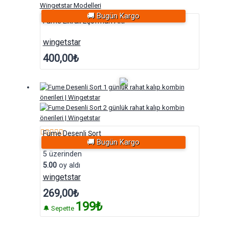
🚚 Bugün Kargo
Füme Likralı Eşofman Altı
wingetstar
400,00
₺
Füme Desenli Şort
🚚 Bugün Kargo
5 üzerinden
5.00
oy aldı
wingetstar
269,00
₺
199₺
🔔 Sepette