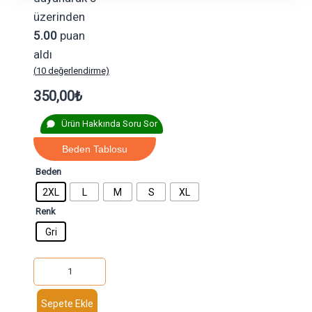
üzerinden
5.00
puan
aldı
(
10
değerlendirme)
350,00
₺
Ürün Hakkında Soru Sor
Beden Tablosu
Beden
2XL
L
M
S
XL
Renk
Gri
Sepete Ekle