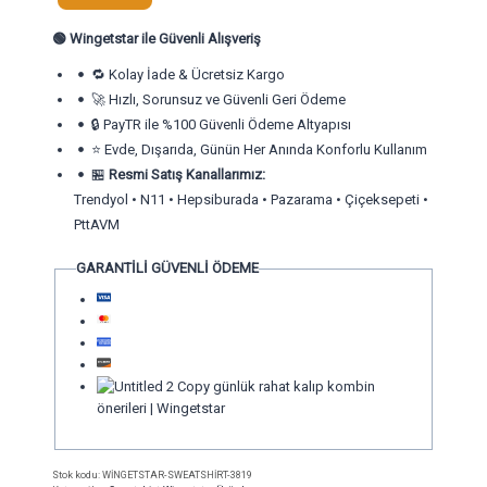
🟢
Wingetstar ile Güvenli Alışveriş
🔁 Kolay İade & Ücretsiz Kargo
🚀 Hızlı, Sorunsuz ve Güvenli Geri Ödeme
🔒 PayTR ile %100 Güvenli Ödeme Altyapısı
⭐ Evde, Dışarıda, Günün Her Anında Konforlu Kullanım
🏪
Resmi Satış Kanallarımız:
Trendyol • N11 • Hepsiburada • Pazarama • Çiçeksepeti •
PttAVM
GARANTİLİ GÜVENLİ ÖDEME
Stok kodu:
WİNGETSTAR-SWEATSHİRT-3819