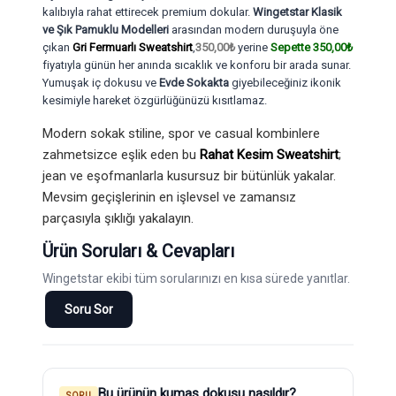
kalıbıyla rahat ettirecek premium dokular.
Wingetstar Klasik
ve Şık Pamuklu Modelleri
arasından modern duruşuyla öne
çıkan
Gri Fermuarlı Sweatshirt
,
350,00₺
yerine
Sepette 350,00₺
fiyatıyla günün her anında sıcaklık ve konforu bir arada sunar.
Yumuşak iç dokusu ve
Evde Sokakta
giyebileceğiniz ikonik
kesimiyle hareket özgürlüğünüzü kısıtlamaz.
Modern sokak stiline, spor ve casual kombinlere
zahmetsizce eşlik eden bu
Rahat Kesim Sweatshirt
;
jean ve eşofmanlarla kusursuz bir bütünlük yakalar.
Mevsim geçişlerinin en işlevsel ve zamansız
parçasıyla şıklığı yakalayın.
Ürün Soruları & Cevapları
Wingetstar ekibi tüm sorularınızı en kısa sürede yanıtlar.
Soru Sor
Bu ürünün kumaş dokusu nasıldır?
SORU