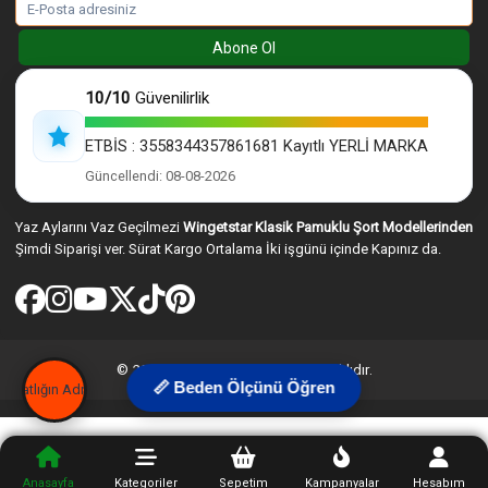
Abone Ol
10/10
Güvenilirlik
ETBİS : 3558344357861681 Kayıtlı YERLİ MARKA
Güncellendi: 08-08-2026
Yaz Aylarını Vaz Geçilmezi
Wingetstar Klasik Pamuklu Şort Modellerinden
Şimdi Siparişi ver. Sürat Kargo Ortalama İki işgünü içinde Kapınız da.
© 2026 Wingetstar. Tüm hakları saklıdır.
📏 Beden Ölçünü Öğren
Anasayfa
Kategoriler
Sepetim
Kampanyalar
Hesabım