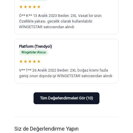
★
★
★
★
★
Ö** K** 13 Aralık 2023 Beden: 2XL Vasat bir ürün.
Özellikle yakası. gecelik olarak kullanılabilir.
WİNGETSTAR satıcısından alındı
Platform (Trendyol)
Wingetstar Alıcısı
★
★
★
★
★
V** T** 26 Aralık 2022 Beden: 2XL boğaz kismi fazla
geniş onun dışında iyi WİNGETSTAR satıcısından alındı
Tüm Değerlendirmeleri Gör (10)
Siz de Değerlendirme Yapın