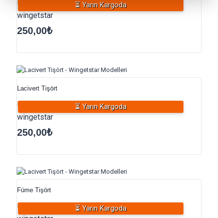
⏳ Yarın Kargoda
5 üzerinden
wingetstar
4.75
oy aldı
250,00
₺
Lacivert Tişört
⏳ Yarın Kargoda
5 üzerinden
wingetstar
5.00
oy aldı
250,00
₺
Füme Tişört
⏳ Yarın Kargoda
5 üzerinden