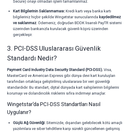
Secure) onayı olmadan işlem tamamlanmaz.
Kart Bilgilerinin Saklanmaması:
Kredi kartı veya banka kartı
bilgileriniz hiçbir şekilde Wingetstar sunucularında
kaydedilmez
ve saklanmaz
. Ödemeniz, doğrudan BDDK lisanslı PayTR sistemi
üzerinden bankanızla kurulacak güvenli köprü üzerinden
gerçekleşir.
3. PCI-DSS Uluslararası Güvenlik
Standardı Nedir?
Payment Card Industry Data Security Standard (PCI-DSS)
; Visa,
MasterCard ve American Express gibi dünya devi kart kuruluşları
tarafından ortaklaşa geliştirilmiş uluslararası bir veri güvenliği
standardıdır. Bu standart, dijital dünyada kart sahiplerinin bilgilerini
korumayı ve dolandırıcılık risklerini sıfıra indirmeyi amaçlar.
Wingetstar’da PCI-DSS Standartları Nasıl
Uygulanır?
Güçlü Ağ Güvenliği:
Sitemizde, dışarıdan gelebilecek kötü amaçlı
yazılımlara ve siber tehditlere karşı sürekli güncellenen gelişmiş