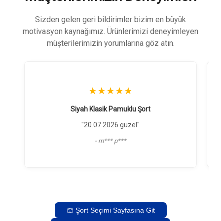
Sizden gelen geri bildirimler bizim en büyük
motivasyon kaynağımız. Ürünlerimizi deneyimleyen
müşterilerimizin yorumlarına göz atın.
★★★★★
Siyah Klasik Pamuklu Şort
"
"20.07.2026 guzel"
- m*** p***
🩳 Şort Seçimi Sayfasına Git