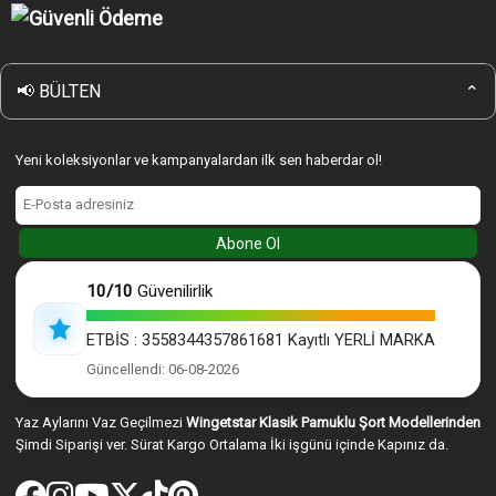
Wingetstar Güvenli Online Alışveriş
Sipariş Nasıl Verilir
KVK Gizlilik ve Güvenlik Politikası
Giriş Yap
Çerez Politikası
Wingetstar Mesafeli Satış Sözleşmesi
📢 BÜLTEN
⌄
İptal & iade Koşulları
Yeni koleksiyonlar ve kampanyalardan ilk sen haberdar ol!
Abone Ol
10/10
Güvenilirlik
ETBİS : 3558344357861681 Kayıtlı YERLİ MARKA
Güncellendi: 06-08-2026
Yaz Aylarını Vaz Geçilmezi
Wingetstar Klasik Pamuklu Şort Modellerinden
Şimdi Siparişi ver. Sürat Kargo Ortalama İki işgünü içinde Kapınız da.