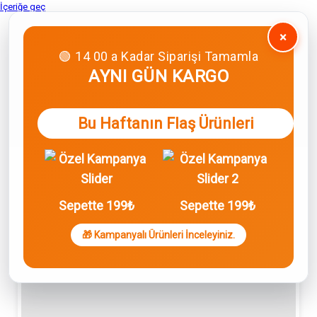
İçeriğe geç
×
🟢 14 00 a Kadar Siparişi Tamamla
AYNI GÜN KARGO
Bu Haftanın Flaş Ürünleri
Sepette 199₺
Sepette 199₺
🎁 Kampanyalı Ürünleri İnceleyiniz.
0