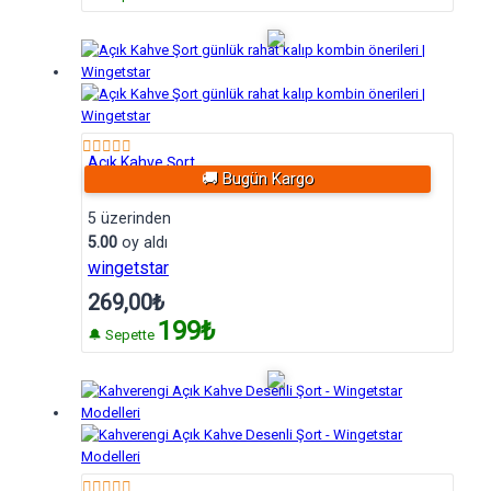
Açık Kahve Şort
🚚 Bugün Kargo
5 üzerinden
5.00
oy aldı
wingetstar
269,00
₺
199₺
🔔 Sepette