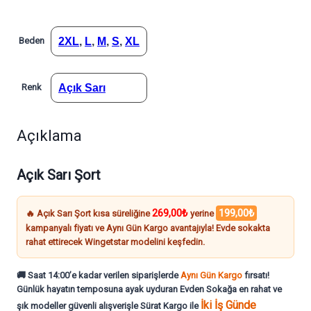
Beden
2XL
,
L
,
M
,
S
,
XL
Renk
Açık Sarı
Açıklama
Açık Sarı Şort
269,00₺
199,00₺
🔥 Açık Sarı Şort kısa süreliğine
yerine
kampanyalı fiyatı ve Aynı Gün Kargo avantajıyla! Evde sokakta
rahat ettirecek Wingetstar modelini keşfedin.
🚚 Saat 14:00’e kadar verilen siparişlerde
Aynı Gün Kargo
fırsatı!
Günlük hayatın temposuna ayak uyduran
Evden Sokağa en rahat ve
İki İş Günde
şık modeller
güvenli alışverişle
Sürat Kargo
ile