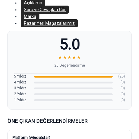
Açıklama
Soru ve Cevapları Gör
Marka
Pazar Yeri Mağazalarımız
5.0
★
★
★
★
★
25 Değerlendirme
5 Yıldız
(25)
4 Yıldız
(0)
3 Yıldız
(0)
2 Yıldız
(0)
1 Yıldız
(0)
ÖNE ÇIKAN DEĞERLENDIRMELER
Platform (wingetstar)