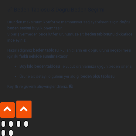
📏 Beden Tablosu & Doğru Beden Seçimi
Üründen maksimum konfor ve memnuniyet sağlayabilmeniz için
doğru
beden seçimi
büyük önem taşır.
Sipariş vermeden önce lütfen ürünümüze ait
beden tablosunu
dikkatlice
inceleyiniz.
Hazırladığımız
beden tablosu
, kullanıcıların en doğru ürünü seçebilmesi
için
iki farklı şekilde sunulmaktadır
:
Boy kilo beden tablosu
ile vücut oranlarınıza uygun beden önerisi
Ürüne ait detaylı ölçülerin yer aldığı
beden ölçü tablosu
Keyifli ve güvenli alışverişler dileriz. 🛍️