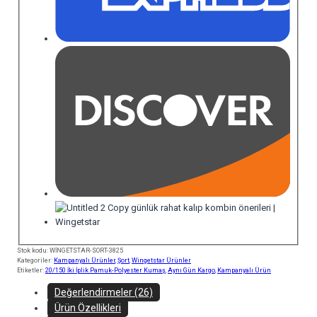
Stok kodu:
WİNGETSTAR-SORT-3825
Kategoriler:
Kampanyalı Ürünler
,
Şort
,
Wingetstar Ürünler
Etiketler:
20/150 İki İplik Pamuk-Polyester Kumaş
,
Aynı Gün Kargo
,
Kampanyalı Ürün
Değerlendirmeler (26)
Ürün Özellikleri