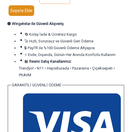
Sepete Ekle
🟢
Wingetstar ile Güvenli Alışveriş
🔁 Kolay İade & Ücretsiz Kargo
🚀 Hızlı, Sorunsuz ve Güvenli Geri Ödeme
🔒 PayTR ile %100 Güvenli Ödeme Altyapısı
⭐ Evde, Dışarıda, Günün Her Anında Konforlu Kullanım
🏪
Resmi Satış Kanallarımız:
Trendyol • N11 • Hepsiburada • Pazarama • Çiçeksepeti •
PttAVM
GARANTİLİ GÜVENLİ ÖDEME