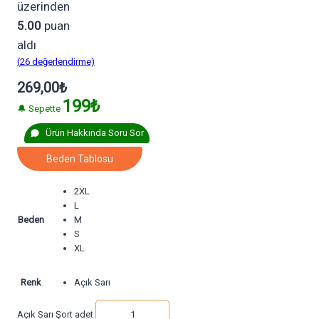
üzerinden
5.00
puan
aldı
(
26
değerlendirme)
269,00
₺
199₺
🔔 Sepette
Ürün Hakkında Soru Sor
Beden Tablosu
2XL
L
Beden
M
S
XL
Renk
Açık Sarı
Açık Sarı Şort adet