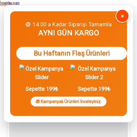
İçeriğe geç
×
🟢 14 00 a Kadar Siparişi Tamamla
AYNI GÜN KARGO
Bu Haftanın Flaş Ürünleri
Sepette 199₺
Sepette 199₺
🎁 Kampanyalı Ürünleri İnceleyiniz.
0