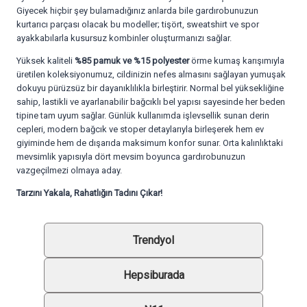
Giyecek hiçbir şey bulamadığınız anlarda bile gardırobunuzun
kurtarıcı parçası olacak bu modeller; tişört, sweatshirt ve spor
ayakkabılarla kusursuz kombinler oluşturmanızı sağlar.
Yüksek kaliteli
%85 pamuk ve %15 polyester
örme kumaş karışımıyla
üretilen koleksiyonumuz, cildinizin nefes almasını sağlayan yumuşak
dokuyu pürüzsüz bir dayanıklılıkla birleştirir. Normal bel yüksekliğine
sahip, lastikli ve ayarlanabilir bağcıklı bel yapısı sayesinde her beden
tipine tam uyum sağlar. Günlük kullanımda işlevsellik sunan derin
cepleri, modern bağcık ve stoper detaylarıyla birleşerek hem ev
giyiminde hem de dışarıda maksimum konfor sunar. Orta kalınlıktaki
mevsimlik yapısıyla dört mevsim boyunca gardırobunuzun
vazgeçilmezi olmaya aday.
Tarzını Yakala, Rahatlığın Tadını Çıkar!
Trendyol
Hepsiburada