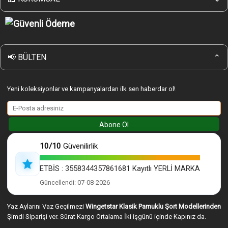
Banka Bilgilerimiz
Alışveriş Rehberi
Wingetstar Güvenli Online Alışveriş
Sipariş Nasıl Verilir
KVK Gizlilik ve Güvenlik Politikası
Giriş Yap
Çerez Politikası
Wingetstar Mesafeli Satış Sözleşmesi
📢 BÜLTEN
⌄
İptal & iade Koşulları
Yeni koleksiyonlar ve kampanyalardan ilk sen haberdar ol!
Abone Ol
10/10
Güvenilirlik
ETBİS : 3558344357861681 Kayıtlı YERLİ MARKA
Güncellendi: 07-08-2026
Yaz Aylarını Vaz Geçilmezi
Wingetstar Klasik Pamuklu Şort Modellerinden
Şimdi Siparişi ver. Sürat Kargo Ortalama İki işgünü içinde Kapınız da.