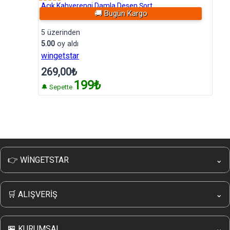
Açık Kahverengi Damla Desen Şort
🚚 Bugün Kargo
5 üzerinden
5.00
oy aldı
wingetstar
269,00
₺
199₺
🔔 Sepette
👉 WİNGETSTAR
⌄
Hakkımızda
İletişim
🛒 ALIŞVERİŞ
⌄
Wingetstar Sipariş Takip
Kampanyalı Ürünler
Sıkça Sorulan Sorular
İade & Değişim
🏪 KURUMSAL
⌄