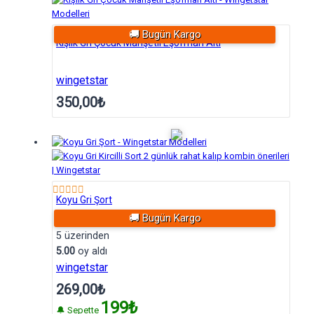
🚚 Bugün Kargo
Kışlık Gri Çocuk Manşetli Eşofman Altı
wingetstar
350,00
₺
Koyu Gri Şort
🚚 Bugün Kargo
5 üzerinden
5.00
oy aldı
wingetstar
269,00
₺
199₺
🔔 Sepette