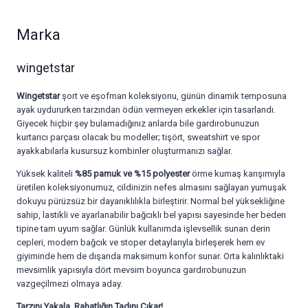
Marka
wingetstar
Wingetstar
şort ve eşofman koleksiyonu, günün dinamik temposuna
ayak uydururken tarzından ödün vermeyen erkekler için tasarlandı.
Giyecek hiçbir şey bulamadığınız anlarda bile gardırobunuzun
kurtarıcı parçası olacak bu modeller; tişört, sweatshirt ve spor
ayakkabılarla kusursuz kombinler oluşturmanızı sağlar.
Yüksek kaliteli
%85 pamuk ve %15 polyester
örme kumaş karışımıyla
üretilen koleksiyonumuz, cildinizin nefes almasını sağlayan yumuşak
dokuyu pürüzsüz bir dayanıklılıkla birleştirir. Normal bel yüksekliğine
sahip, lastikli ve ayarlanabilir bağcıklı bel yapısı sayesinde her beden
tipine tam uyum sağlar. Günlük kullanımda işlevsellik sunan derin
cepleri, modern bağcık ve stoper detaylarıyla birleşerek hem ev
giyiminde hem de dışarıda maksimum konfor sunar. Orta kalınlıktaki
mevsimlik yapısıyla dört mevsim boyunca gardırobunuzun
vazgeçilmezi olmaya aday.
Tarzını Yakala, Rahatlığın Tadını Çıkar!