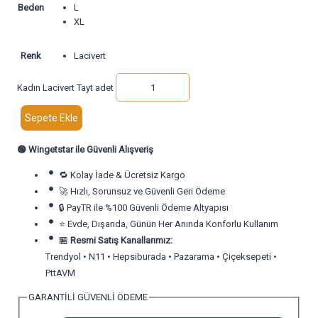
Beden
L
XL
Renk
Lacivert
Kadın Lacivert Tayt adet
Sepete Ekle
🟢
Wingetstar ile Güvenli Alışveriş
🔁 Kolay İade & Ücretsiz Kargo
🚀 Hızlı, Sorunsuz ve Güvenli Geri Ödeme
🔒 PayTR ile %100 Güvenli Ödeme Altyapısı
⭐ Evde, Dışarıda, Günün Her Anında Konforlu Kullanım
🏪
Resmi Satış Kanallarımız:
Trendyol • N11 • Hepsiburada • Pazarama • Çiçeksepeti •
PttAVM
GARANTİLİ GÜVENLİ ÖDEME