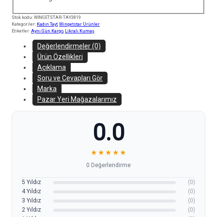
Stok kodu:
WİNGETSTAR-TAY3819
Kategoriler:
Kadın Tayt
,
Wingetstar Ürünler
Etiketler:
Aynı Gün Kargo
,
Likralı Kumaş
Değerlendirmeler (0)
Ürün Özellikleri
Açıklama
Soru ve Cevapları Gör
Marka
Pazar Yeri Mağazalarımız
0.0
★
★
★
★
★
0 Değerlendirme
5 Yıldız
(0)
4 Yıldız
(0)
3 Yıldız
(0)
2 Yıldız
(0)