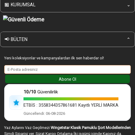
İade & Değişim
🏪 KURUMSAL
⌄
Banka Bilgilerimiz
Alışveriş Rehberi
Wingetstar Güvenli Online Alışveriş
Sipariş Nasıl Verilir
KVK Gizlilik ve Güvenlik Politikası
Giriş Yap
Çerez Politikası
Wingetstar Mesafeli Satış Sözleşmesi
📢 BÜLTEN
⌄
İptal & iade Koşulları
Yeni koleksiyonlar ve kampanyalardan ilk sen haberdar ol!
Abone Ol
10/10
Güvenilirlik
ETBİS : 3558344357861681 Kayıtlı YERLİ MARKA
Güncellendi: 06-08-2026
Yaz Aylarını Vaz Geçilmezi
Wingetstar Klasik Pamuklu Şort Modellerinden
Şimdi Siparişi ver. Sürat Kargo Ortalama İki işgünü içinde Kapınız da.