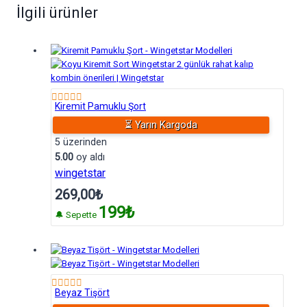
İlgili ürünler
Kiremit Pamuklu Şort
⏳ Yarın Kargoda
5 üzerinden
5.00
oy aldı
wingetstar
269,00
₺
199₺
🔔 Sepette
Beyaz Tişört