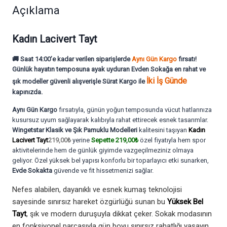
Açıklama
Kadın Lacivert Tayt
🚚 Saat 14:00’e kadar verilen siparişlerde
Aynı Gün Kargo
fırsatı!
Günlük hayatın temposuna ayak uyduran
Evden Sokağa en rahat ve
İki İş Günde
şık modeller
güvenli alışverişle
Sürat Kargo
ile
kapınızda.
Aynı Gün Kargo
fırsatıyla, günün yoğun temposunda vücut hatlarınıza
kusursuz uyum sağlayarak kalıbıyla rahat ettirecek esnek tasarımlar.
Wingetstar Klasik ve Şık Pamuklu Modelleri
kalitesini taşıyan
Kadın
Lacivert Tayt
219,00₺
yerine
Sepette 219,00₺
özel fiyatıyla hem spor
aktivitelerinde hem de günlük giyimde vazgeçilmeziniz olmaya
geliyor. Özel yüksek bel yapısı konforlu bir toparlayıcı etki sunarken,
Evde Sokakta
güvende ve fit hissetmenizi sağlar.
Nefes alabilen, dayanıklı ve esnek kumaş teknolojisi
sayesinde sınırsız hareket özgürlüğü sunan bu
Yüksek Bel
Tayt
, şık ve modern duruşuyla dikkat çeker. Sokak modasının
en fonksiyonel parçasıyla gün boyu sınırsız rahatlığı yaşayın.