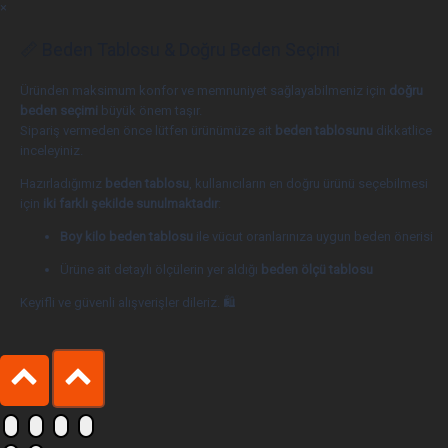
×
📏 Beden Tablosu & Doğru Beden Seçimi
Üründen maksimum konfor ve memnuniyet sağlayabilmeniz için
doğru
beden seçimi
büyük önem taşır.
Sipariş vermeden önce lütfen ürünümüze ait
beden tablosunu
dikkatlice
inceleyiniz.
Hazırladığımız
beden tablosu
, kullanıcıların en doğru ürünü seçebilmesi
için
iki farklı şekilde sunulmaktadır
:
Boy kilo beden tablosu
ile vücut oranlarınıza uygun beden önerisi
Ürüne ait detaylı ölçülerin yer aldığı
beden ölçü tablosu
Keyifli ve güvenli alışverişler dileriz. 🛍️