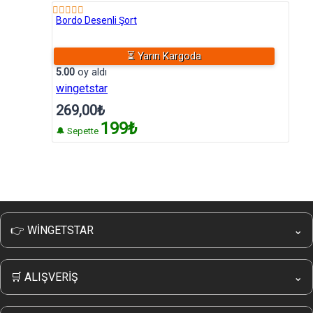
Bordo Desenli Şort
⏳ Yarın Kargoda
5 üzerinden
5.00
oy aldı
wingetstar
269,00
₺
199₺
🔔 Sepette
👉 WİNGETSTAR
⌄
Hakkımızda
İletişim
🛒 ALIŞVERİŞ
⌄
Wingetstar Sipariş Takip
Kampanyalı Ürünler
Sıkça Sorulan Sorular