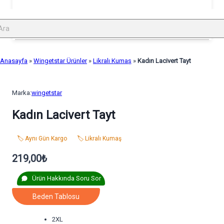
Anasayfa
»
Wingetstar Ürünler
»
Likralı Kumaş
»
Kadın Lacivert Tayt
Marka:
wingetstar
Kadın Lacivert Tayt
🏷️ Aynı Gün Kargo
🏷️ Likralı Kumaş
219,00
₺
Ürün Hakkında Soru Sor
Beden Tablosu
2XL