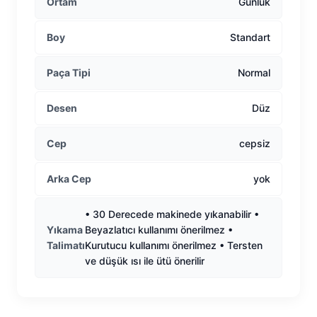
Ortam
Günlük
Boy
Standart
Paça Tipi
Normal
Desen
Düz
Cep
cepsiz
Arka Cep
yok
• 30 Derecede makinede yıkanabilir •
Yıkama
Beyazlatıcı kullanımı önerilmez •
Talimatı
Kurutucu kullanımı önerilmez • Tersten
ve düşük ısı ile ütü önerilir