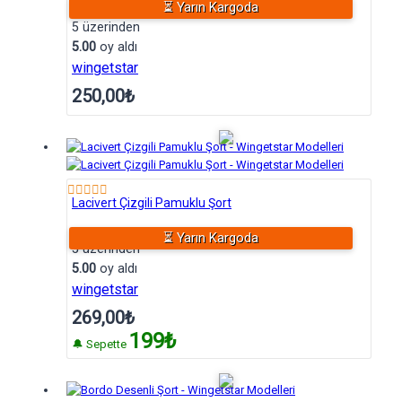
⏳ Yarın Kargoda
5 üzerinden
5.00
oy aldı
wingetstar
250,00
₺
Lacivert Çizgili Pamuklu Şort
⏳ Yarın Kargoda
5 üzerinden
5.00
oy aldı
wingetstar
269,00
₺
199₺
🔔 Sepette