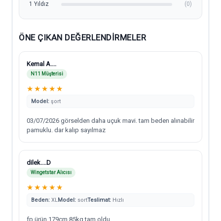
1 Yıldız
(0)
ÖNE ÇIKAN DEĞERLENDIRMELER
Kemal A....
N11 Müşterisi
★
★
★
★
★
Model:
şort
03/07/2026 görselden daha uçuk mavi. tam beden alınabilir
pamuklu. dar kalıp sayılmaz
dilek....D
Wingetstar Alıcısı
★
★
★
★
★
Beden:
XL
Model:
sort
Teslimat:
Hızlı
fp ürün 179cm 85kg tam oldu