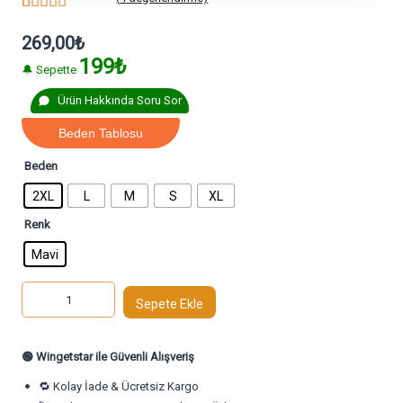
4
müşteri
puanına
269,00
₺
dayanarak 5
199₺
üzerinden
🔔 Sepette
4.75
puan
aldı
Ürün Hakkında Soru Sor
Beden Tablosu
Beden
2XL
L
M
S
XL
Renk
Mavi
Sepete Ekle
🟢
Wingetstar ile Güvenli Alışveriş
🔁 Kolay İade & Ücretsiz Kargo