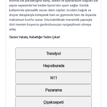
Normal bel yüksekliğine sahip, lastikli ve ayarlanabilir bağcıklı bel
yapısı sayesinde her beden tipine tam uyum sağlar. Günlük
kullanımda işlevsellik sunan derin cepleri, modern bağcık ve
stoper detaylarıyla birleşerek hem ev giyiminde hem de dışarıda
maksimum konfor sunar. Orta kalınlıktaki mevsimlik yapısıyla
dört mevsim boyunca gardırobunuzun vazgeçilmezi olmaya
aday.
Tarzını Yakala, Rahatlığın Tadını Çıkar!
Trendyol
Hepsiburada
N11
Pazarama
Çiçeksepeti