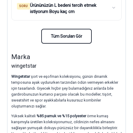
Ürününüzün L bedeni tercih etmek
SORU
istiyorum Boyu kaç cm
Tüm Soruları Gör
Marka
wingetstar
Wingetstar
şort ve eşofman koleksiyonu, günün dinamik
temposuna ayak uydururken tarzından ödün vermeyen erkekler
için tasarlandı. Giyecek hiçbir şey bulamadığınız anlarda bile
gardırobunuzun kurtarıcı parçası olacak bu modeller; tişört,
sweatshirt ve spor ayakkabılarla kusursuz kombinler
oluşturmanızı sağlar.
Yüksek kaliteli
%85 pamuk ve %15 polyester
örme kumaş
karışımıyla üretilen koleksiyonumuz, cildinizin nefes almasını
sağlayan yumuşak dokuyu pürüzsüz bir dayanıklılıkla birleştirir.