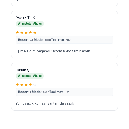
Pakize T....K....
Wingetstar Alıcısı
★
★
★
★
★
Beden:
XL
Model:
sort
Teslimat:
Hızlı
Eşime aldım beğendi 182cm 87kg tam beden
Hasan Ş....
Wingetstar Alıcısı
★
★
★
★
☆
Beden:
L
Model:
Sort
Teslimat:
Hızlı
Yumusacik kumasi var tamda yazlik