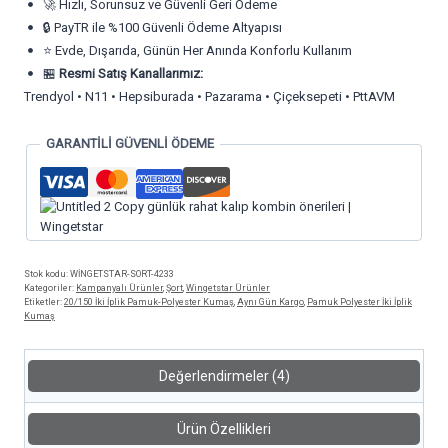
🚀 Hızlı, Sorunsuz ve Güvenli Geri Ödeme
🔒 PayTR ile %100 Güvenli Ödeme Altyapısı
⭐ Evde, Dışarıda, Günün Her Anında Konforlu Kullanım
🏪
Resmi Satış Kanallarımız:
Trendyol • N11 • Hepsiburada • Pazarama • Çiçeksepeti • PttAVM
GARANTİLİ GÜVENLİ ÖDEME
Stok kodu:
WİNGETSTAR-SORT-4233
Kategoriler:
Kampanyalı Ürünler
,
Şort
,
Wingetstar Ürünler
Etiketler:
20/150 İki İplik Pamuk-Polyester Kumaş
,
Aynı Gün Kargo
,
Pamuk Polyester İki İplik
Kumaş
Değerlendirmeler (4)
Ürün Özellikleri