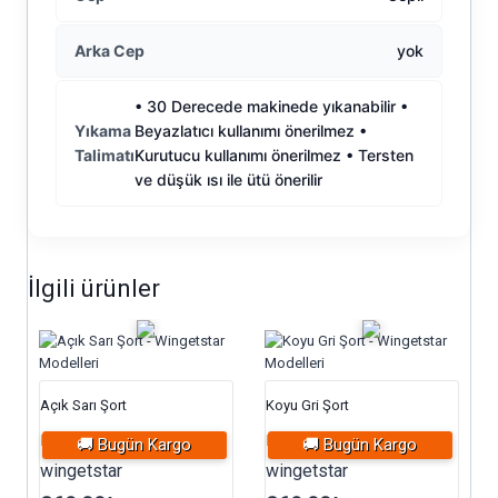
Arka Cep
yok
• 30 Derecede makinede yıkanabilir •
Yıkama
Beyazlatıcı kullanımı önerilmez •
Talimatı
Kurutucu kullanımı önerilmez • Tersten
ve düşük ısı ile ütü önerilir
İlgili ürünler
Açık Sarı Şort
Koyu Gri Şort
🚚 Bugün Kargo
🚚 Bugün Kargo
5 üzerinden
5 üzerinden
wingetstar
wingetstar
5.00
5.00
oy aldı
oy aldı