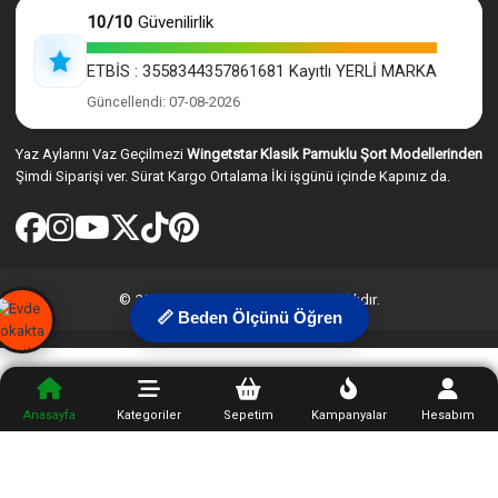
10/10
Güvenilirlik
ETBİS : 3558344357861681 Kayıtlı YERLİ MARKA
Güncellendi: 07-08-2026
Yaz Aylarını Vaz Geçilmezi
Wingetstar Klasik Pamuklu Şort Modellerinden
Şimdi Siparişi ver. Sürat Kargo Ortalama İki işgünü içinde Kapınız da.
© 2026 Wingetstar. Tüm hakları saklıdır.
📏 Beden Ölçünü Öğren
Anasayfa
Kategoriler
Sepetim
Kampanyalar
Hesabım