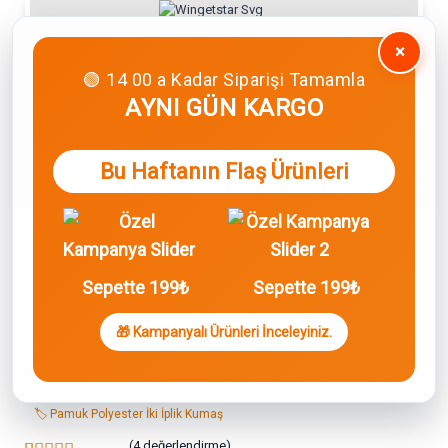
0
×
🟢 14 00 a Kadar Siparişi Tamamla
AYNI GÜN KARGO
Anasayfa
»
Wingetstar Ürünler
»
Pamuk Polyester İki İplik Kumaş
»
Mavi
Pamuklu Şort
Bu Haftanın Flaş Ürünleri
Sepette 199₺
Sepette 199₺
Marka:
wingetstar
🎁 Kampanyalı Ürünleri İnceleyiniz.
Mavi Pamuklu Şort
🏷️ 20/150 İki İplik Pamuk-Polyester Kumaş
🏷️ Aynı Gün Kargo
🏷️ Pamuk Polyester İki İplik Kumaş
(
4
değerlendirme)