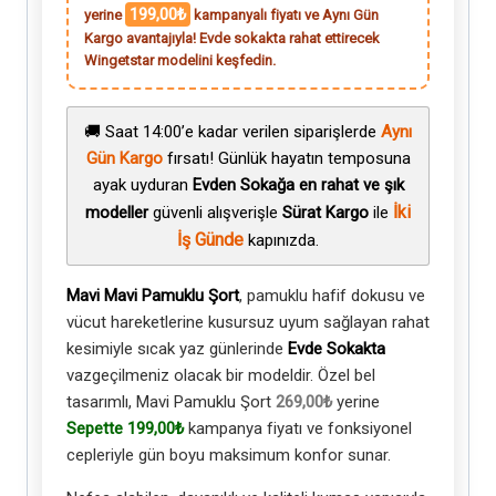
199,00₺
yerine
kampanyalı fiyatı ve Aynı Gün
Kargo avantajıyla! Evde sokakta rahat ettirecek
Wingetstar modelini keşfedin.
🚚 Saat 14:00’e kadar verilen siparişlerde
Aynı
Gün Kargo
fırsatı! Günlük hayatın temposuna
ayak uyduran
Evden Sokağa en rahat ve şık
İki
modeller
güvenli alışverişle
Sürat Kargo
ile
İş Günde
kapınızda.
Mavi Mavi Pamuklu Şort
, pamuklu hafif dokusu ve
vücut hareketlerine kusursuz uyum sağlayan rahat
kesimiyle sıcak yaz günlerinde
Evde Sokakta
vazgeçilmeniz olacak bir modeldir. Özel bel
tasarımlı, Mavi Pamuklu Şort
269,00₺
yerine
Sepette 199,00₺
kampanya fiyatı ve fonksiyonel
cepleriyle gün boyu maksimum konfor sunar.