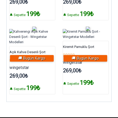
269,00
₺
269,00
₺
199₺
199₺
🔔 Sepette
🔔 Sepette
Kiremit Pamuklu Şort
Açık Kahve Desenli Şort
🚚 Bugün Kargo
🚚 Bugün Kargo
5 üzerinden
wingetstar
5.00
5 üzerinden
wingetstar
oy aldı
269,00
₺
5.00
oy aldı
269,00
₺
199₺
🔔 Sepette
199₺
🔔 Sepette